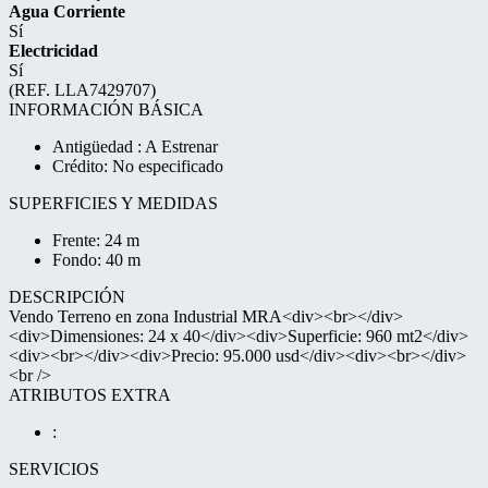
Agua Corriente
Sí
Electricidad
Sí
(REF. LLA7429707)
INFORMACIÓN BÁSICA
Antigüedad : A Estrenar
Crédito: No especificado
SUPERFICIES Y MEDIDAS
Frente: 24 m
Fondo: 40 m
DESCRIPCIÓN
Vendo Terreno en zona Industrial MRA<div><br></div>
<div>Dimensiones: 24 x 40</div><div>Superficie: 960 mt2</div>
<div><br></div><div>Precio: 95.000 usd</div><div><br></div>
<br />
ATRIBUTOS EXTRA
:
SERVICIOS