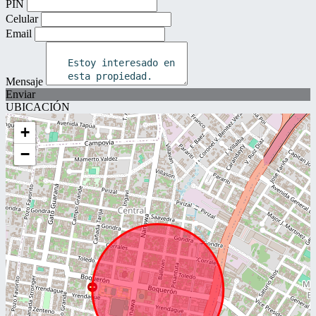
PIN
Celular
Email
Mensaje
Enviar
UBICACIÓN
+
−