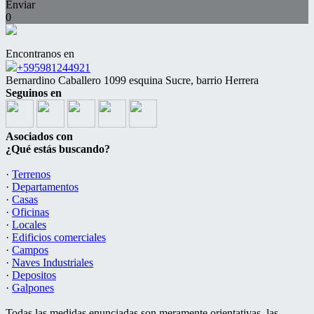
Enviar
0
Encontranos en
+595981244921
Bernardino Caballero 1099 esquina Sucre, barrio Herrera
Seguinos en
Asociados con
¿Qué estás buscando?
·
Terrenos
·
Departamentos
·
Casas
·
Oficinas
·
Locales
·
Edificios comerciales
·
Campos
·
Naves Industriales
·
Depositos
·
Galpones
Todas las medidas enunciadas son meramente orientativas, las